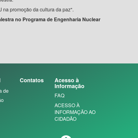
J na promoção da cultura da paz".
alestra no Programa de Engenharia Nuclear
N
Contatos
Acesso à
Informação
a de
FAQ
ão
ACESSO À
INFORMAÇÃO AO
CIDADÃO