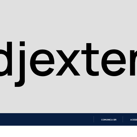
COMUNICA BR
ACESS
IR
PARA
O