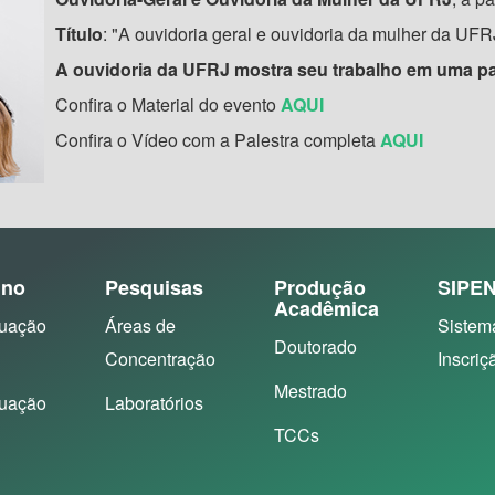
Título
: "A ouvidoria geral e ouvidoria da mulher da UFR
A ouvidoria da UFRJ mostra seu trabalho em uma p
Confira o Material do evento
AQUI
Confira o Vídeo com a Palestra completa
AQUI
ino
Pesquisas
Produção
SIPE
Acadêmica
uação
Áreas de
Sistem
Doutorado
Concentração
Inscriç
Mestrado
uação
Laboratórios
TCCs