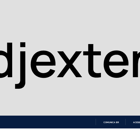
COMUNICA BR
ACESS
IR
PARA
O