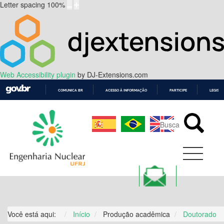
Letter spacing
100
%
Web Accessibility plugin
by DJ-Extensions.com
COMUNICA BR
ACESSO À INFORMAÇÃO
PARTICIPE
LEGISL
IR
PARA
O
CONTEÚDO
Você está aqui:
Início
Produção acadêmica
Doutorado