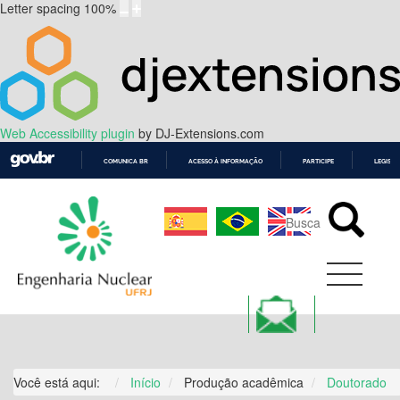
Letter spacing
100
%
Web Accessibility plugin
by DJ-Extensions.com
COMUNICA BR
ACESSO À INFORMAÇÃO
PARTICIPE
LEGISL
IR
PARA
O
CONTEÚDO
Você está aqui:
Início
Produção acadêmica
Doutorado