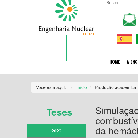
HOME
A ENG
Você está aqui:
Início
Produção acadêmica
Simulação 
Teses
combustív
da hemác
2026