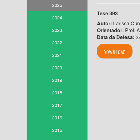
2025
Tese 393
2024
Autor:
Larissa Cun
Orientador:
Prof. 
2023
Data da Defesa:
28
2022
DOWNLOAD
2021
2020
2019
2018
2017
2016
2015