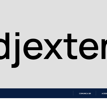
COMUNICA BR
ACESS
IR
PARA
O