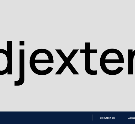
COMUNICA BR
ACESS
IR
PARA
O