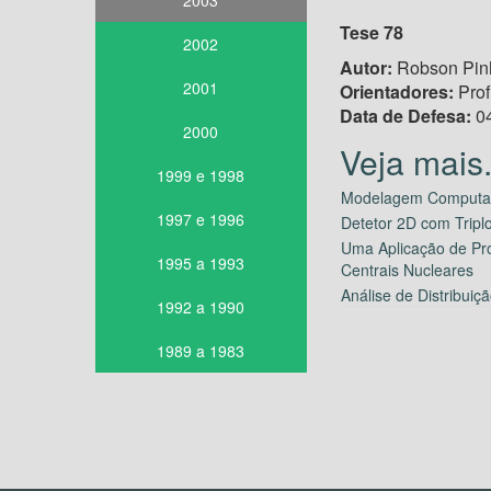
2003
Tese 78
2002
Autor:
Robson Pinh
2001
Orientadores:
Prof
Data de Defesa:
04
2000
1999 e 1998
Modelagem Computacio
1997 e 1996
Detetor 2D com Tripl
Uma Aplicação de Pro
1995 a 1993
Centrais Nucleares
Análise de Distribui
1992 a 1990
1989 a 1983