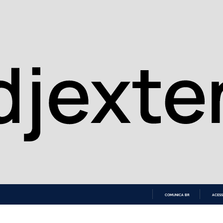
COMUNICA BR
ACESS
IR
PARA
O