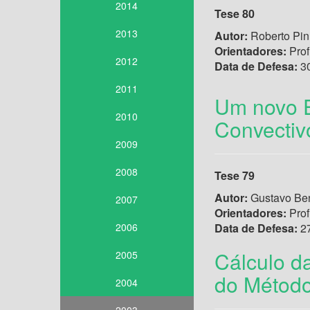
2014
Tese 80
2013
Autor:
Roberto Pin
Orientadores:
Prof
2012
Data de Defesa:
30
2011
Um novo E
2010
Convectiv
2009
2008
Tese 79
Autor:
Gustavo Ben
2007
Orientadores:
Prof
2006
Data de Defesa:
27
Cálculo d
2005
do Método
2004