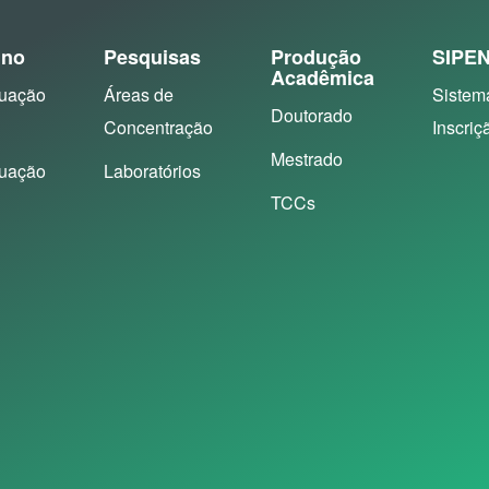
ino
Pesquisas
Produção
SIPE
Acadêmica
uação
Áreas de
Sistem
Doutorado
Concentração
Inscriç
Mestrado
uação
Laboratórios
TCCs