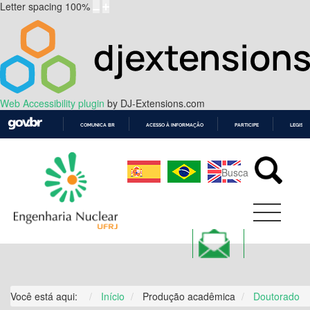
Letter spacing
100
%
Web Accessibility plugin
by DJ-Extensions.com
COMUNICA BR
ACESSO À INFORMAÇÃO
PARTICIPE
LEGISL
IR
PARA
O
CONTEÚDO
Você está aqui:
Início
Produção acadêmica
Doutorado