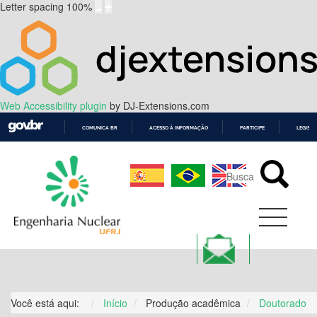
Letter spacing
100
%
Web Accessibility plugin
by DJ-Extensions.com
COMUNICA BR
ACESSO À INFORMAÇÃO
PARTICIPE
LEGISL
IR
PARA
O
CONTEÚDO
Você está aqui:
Início
Produção acadêmica
Doutorado