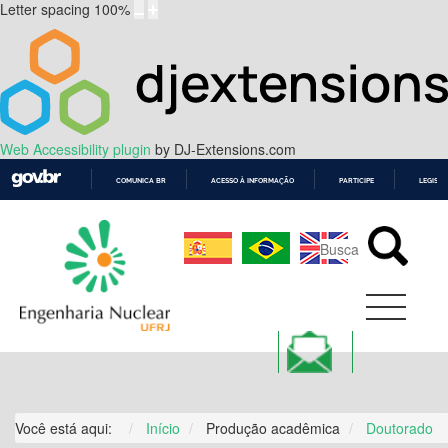
Letter spacing
100
%
Web Accessibility plugin
by DJ-Extensions.com
COMUNICA BR
ACESSO À INFORMAÇÃO
PARTICIPE
LEGISL
IR
PARA
O
CONTEÚDO
Você está aqui:
Início
Produção acadêmica
Doutorado